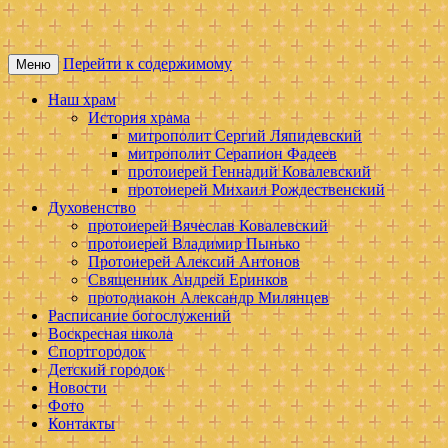
Перейти к содержимому
Меню
Московская патриархия. Тульская
Свято — Сергиевский храм
Наш храм
митрополия.
История храма
митрополит Сергий Ляпидевский
митрополит Серапион Фадеев
протоиерей Геннадий Ковалевский
протоиерей Михаил Рождественский
Духовенство
протоиерей Вячеслав Ковалевский
протоиерей Владимир Пынько
Протоиерей Алексий Антонов
Священник Андрей Еринков
протодиакон Александр Милянцев
Расписание богослужений
Воскресная школа
Спортгородок
Детский городок
Новости
Фото
Контакты