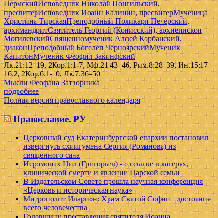
Пермский
Исповедник Николай Понгильский,
пресвитер
Исповедник Иоанн Калинин, пресвитер
Мученица
Христина Тирская
Преподобный Поликарп Печерский,
архимандрит
Святитель Георгий (Конисский), архиепископ
Могилевский
Священномученик Алфей Корбанский,
диакон
Преподобный Боголеп Черноярский
Мученик
Капитон
Мученик Феофил Закинфский
Лк.21:12–19, 2Кор.1:1-7, Мф.21:43–46, Рим.8:28–39, Ин.15:17–
16:2, 2Кор.6:1-10, Лк.7:36–50
Мысли Феофана Затворника
подробнее
Полная версия православного календаря
Православие. РУ
Церковный суд Екатеринбургской епархии постановил
извергнуть схиигумена Сергия (Романова) из
священного сана
Иеромонах Нил (Григорьев) - о ссылке в лагерях,
клинической смерти и явлении Царской семьи
В Издательском Совете прошла научная конференция
«Церковь и историческая наука»
Митрополит Иларион: Храм Святой Софии - достояние
всего человечества
Годовщину преставления святителя Иоанна