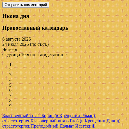
Икона дня
Православный календарь
6 августа 2026
24 июля 2026 (по ст.ст.)
Четверг
Седмица 10-я по Пятидесятнице
Благоверный князь Борис (в Крещении Роман),
страстотерпец
Благоверный князь Глеб (в Крещении Давид),
страстотерпец
Преподобный Далмат Исетский,