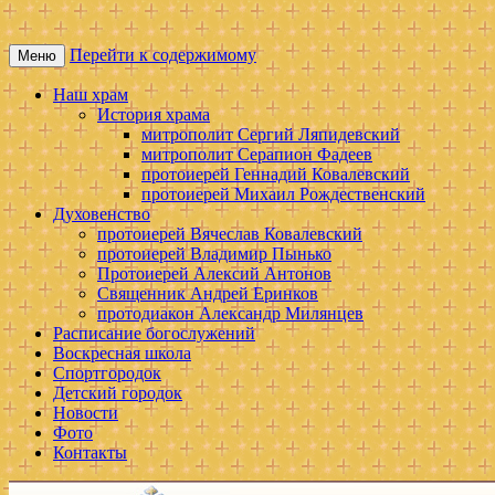
Перейти к содержимому
Меню
Московская патриархия. Тульская мит
Свято — Сергиевский храм
Наш храм
История храма
митрополит Сергий Ляпидевский
митрополит Серапион Фадеев
протоиерей Геннадий Ковалевский
протоиерей Михаил Рождественский
Духовенство
протоиерей Вячеслав Ковалевский
протоиерей Владимир Пынько
Протоиерей Алексий Антонов
Священник Андрей Еринков
протодиакон Александр Милянцев
Расписание богослужений
Воскресная школа
Спортгородок
Детский городок
Новости
Фото
Контакты