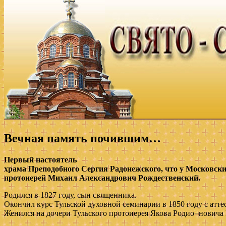
Вечная память почившим…
Первый настоятель
храма Преподобного Сергия Радонежского, что у Московски
протоиерей Михаил Александрович Рождественский.
Родился в 1827 году, сын священника.
Окончил курс Тульской духовной семинарии в 1850 году с аттес
Женился на дочери Тульского протоиерея Якова Родио¬новича