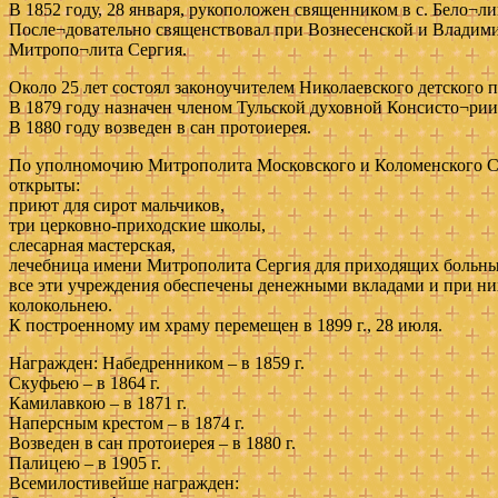
В 1852 году, 28 января, рукоположен священником в с. Бело¬ли
После¬довательно священствовал при Вознесенской и Владимир
Митропо¬лита Сергия.
Около 25 лет состоял законоучителем Николаевского детского
В 1879 году назначен членом Тульской духовной Консисто¬рии и
В 1880 году возведен в сан протоиерея.
По уполномочию Митрополита Московского и Коломенского Серг
открыты:
приют для сирот мальчиков,
три церковно-приходские школы,
слесарная мастерская,
лечебница имени Митрополита Сергия для приходящих больны
все эти учреждения обеспечены денежными вкладами и при них
колокольнею.
К построенному им храму перемещен в 1899 г., 28 июля.
Награжден: Набедренником – в 1859 г.
Скуфьею – в 1864 г.
Камилавкою – в 1871 г.
Наперсным крестом – в 1874 г.
Возведен в сан протоиерея – в 1880 г.
Палицею – в 1905 г.
Всемилостивейше награжден: