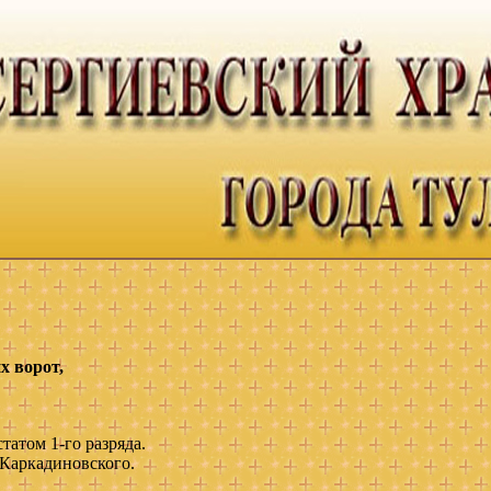
х ворот,
татом 1-го разряда.
 Каркадиновского.