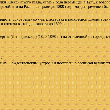
пки Алексинского уезда, через 2 года перемещен в Тулу, к Бого
ской, что на Ржавце, церкви до 1899 года, когда перемещен бы
 приюта, одновременно учительствовал в воскресной школе, вое
 состоял в этой должности до 1899 г.
ия (Ляпидевского) (1820-1898 гг.) на отведенной от города з
х –
 им, Рождественским, устроен и постепенно расписан величест