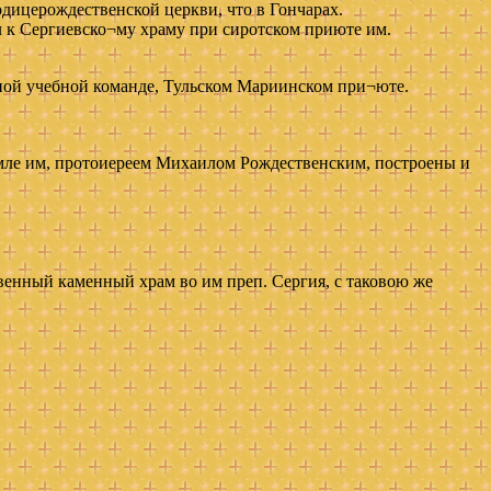
родицерождественской церкви, что в Гончарах.
л к Сергиевско¬му храму при сиротском приюте им.
нной учебной команде, Тульском Мариинском при¬юте.
емле им, протоиереем Михаилом Рождественским, построены и
венный каменный храм во им преп. Сергия, с таковою же